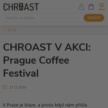
Přejít
NÁKUPNÍ
KOŠÍK
na
obsah
HLEDAT
BLOG
CHROAST V AKCI:
Prague Coffee
Festival
17.11.2025
V Praze je blaze, a proto když nám přišla