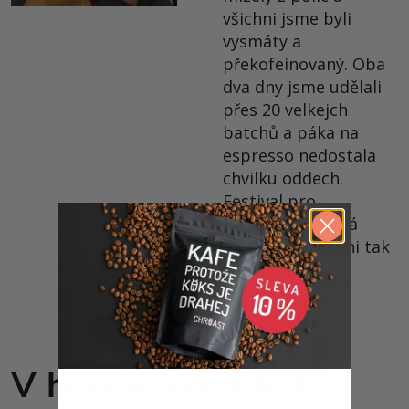
všichni jsme byli
vysmáty a
překofeinovaný. Oba
dva dny jsme udělali
přes 20 velkejch
batchů a páka na
espresso nedostala
chvilku oddech.
Festival pro
kávomilce jak má
bejt, jsme všichni tak
trochu blázni.
V hlavní roli: KAFE