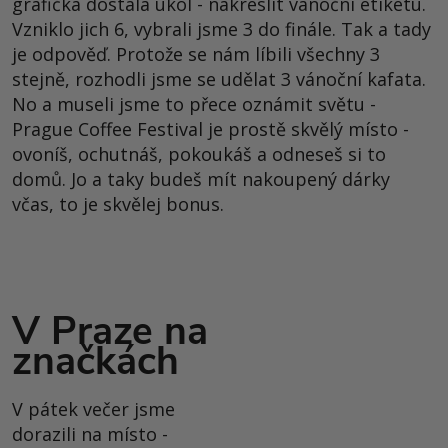
grafička dostala úkol - nakreslit vánoční etiketu.
Vzniklo jich 6, vybrali jsme 3 do finále. Tak a tady
je odpověď. Protože se nám líbili všechny 3
stejně, rozhodli jsme se udělat 3 vánoční kafata.
No a museli jsme to přece oznámit světu -
Prague Coffee Festival je prostě skvělý místo -
ovoníš, ochutnáš, pokoukáš a odneseš si to
domů. Jo a taky budeš mít nakoupený dárky
včas, to je skvělej bonus.
V Praze na
značkách
V pátek večer jsme
dorazili na místo -