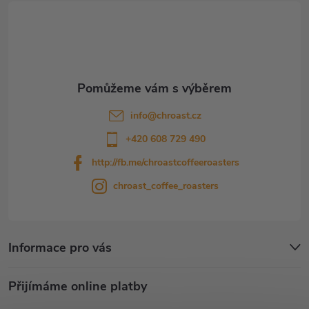
t
í
info
@
chroast.cz
+420 608 729 490
http://fb.me/chroastcoffeeroasters
chroast_coffee_roasters
Informace pro vás
Přijímáme online platby