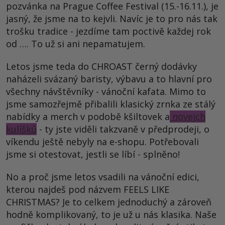
pozvánka na Prague Coffee Festival (15.-16.11.), je
jasný, že jsme na to kejvli. Navíc je to pro nás tak
trošku tradice - jezdíme tam poctivě každej rok
od …. To už si ani nepamatujem.
Letos jsme teda do CHROAST černý dodávky
naházeli svázaný baristy, výbavu a to hlavní pro
všechny návštěvníky - vánoční kafata. Mimo to
jsme samozřejmě přibalili klasický zrnka ze stálý
nabídky a merch v podobě kšiltovek a
novejch
kulíšků
- ty jste viděli takzvaně v předprodeji, o
víkendu ještě nebyly na e-shopu. Potřebovali
jsme si otestovat, jestli se líbí - splněno!
No a proč jsme letos vsadili na vánoční edici,
kterou najdeš pod názvem FEELS LIKE
CHRISTMAS? Je to celkem jednoduchý a zároveň
hodně komplikovaný, to je už u nás klasika. Naše