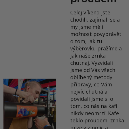
Celej víkend jste
chodili, zajímali se a
my jsme měli
možnost povyprávět
o tom, jak tu
výběrovku pražíme a
jak naše zrnka
chutnaj. Vyzvídali
jsme od Vás všech
oblíbený metody
přípravy, co Vám
nejvíc chutná a
povídali jsme si o
tom, co nás na kafi
nikdy neomrzí. Kafe
teklo proudem, zrnka
mizely z polic a