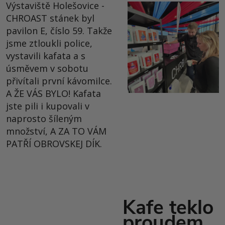
Výstaviště Holešovice -
CHROAST stánek byl
pavilon E, číslo 59. Takže
jsme ztloukli police,
vystavili kafata a s
úsměvem v sobotu
přivítali první kávomilce.
A ŽE VÁS BYLO! Kafata
jste pili i kupovali v
naprosto šíleným
množství, A ZA TO VÁM
PATŘÍ OBROVSKEJ DÍK.
Kafe teklo
proudem