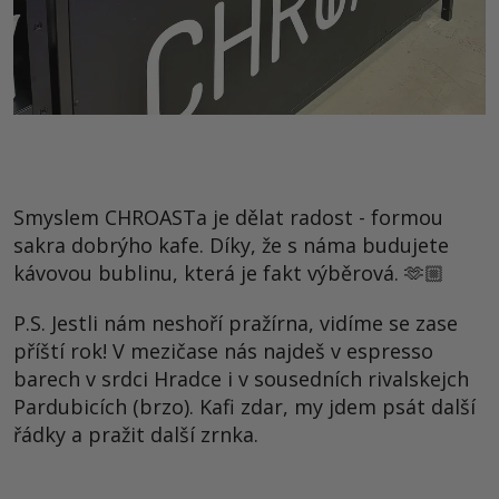
Smyslem CHROASTa je dělat radost - formou
sakra dobrýho kafe. Díky, že s náma budujete
kávovou bublinu, která je fakt výběrová. 🫶🏼
P.S. Jestli nám neshoří pražírna, vidíme se zase
příští rok! V mezičase nás najdeš v espresso
barech v srdci Hradce i v sousedních rivalskejch
Pardubicích (brzo). Kafi zdar, my jdem psát další
řádky a pražit další zrnka.