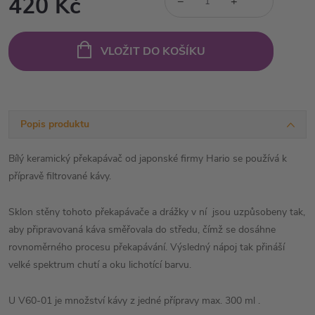
420 Kč
−
+
Měrná
cena:
VLOŽIT DO KOŠÍKU
Popis produktu
Bílý keramický překapávač od japonské firmy Hario se používá k
přípravě filtrované kávy.
Sklon stěny tohoto překapávače a drážky v ní jsou uzpůsobeny tak,
aby připravovaná káva směřovala do středu, čímž se dosáhne
rovnoměrného procesu překapávání. Výsledný nápoj tak přináší
velké spektrum chutí a oku lichotící barvu.
U V60-01 je množství kávy z jedné přípravy max. 300 ml .