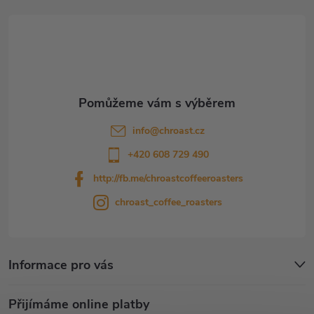
a
t
í
info
@
chroast.cz
+420 608 729 490
http://fb.me/chroastcoffeeroasters
chroast_coffee_roasters
Informace pro vás
Přijímáme online platby