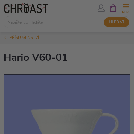
Přejít
NÁKUPNÍ
KOŠÍK
na
obsah
HLEDAT
PŘÍSLUŠENSTVÍ
Hario V60-01