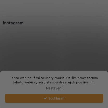
Instagram
Sledovat na Instagramu
Tento web používá soubory cookie. Dalším procházením
tohoto webu vyjadřujete souhlas s jejich používáním.
Nastavení
Copyright 2026
CHROAST.CZ
. Všechna práva vyhrazena.
Souhlasím
Vytvořil Shoptet