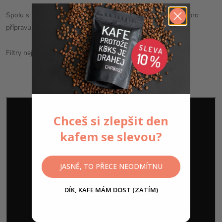
Spolu s Hario Range Serverem jsou dokonalým vybavením pro
přípravu filtrované kávy.
Filtry nejsou součástí balení.
Chceš si zlepšit den
kafem se slevou?
JASNĚ, TO PŘECE NEODMÍTNU
DÍK, KAFE MÁM DOST (ZATÍM)