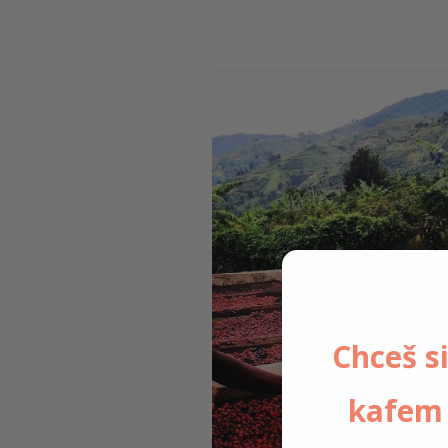
Chceš si
kafem 