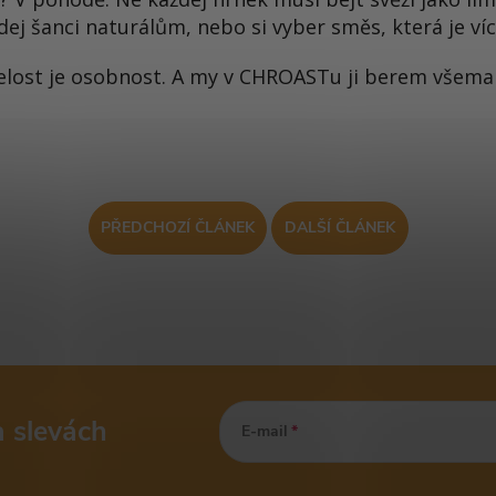
ej šanci naturálům, nebo si vyber směs, která je ví
selost je osobnost. A my v CHROASTu ji berem všem
PŘEDCHOZÍ ČLÁNEK
DALŠÍ ČLÁNEK
a slevách
E-mail