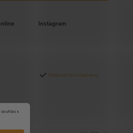
nline
Instagram
Sledovat na Instagramu
 souhlas s