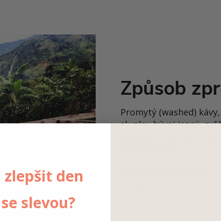
Způsob zpr
Promytý (washed) kávy,
slupky, bývaj jasný, svě
kyselejší. Není to octov
nebo jablíčka.
Natural kávy (sušený vc
 zlepšit den
plnější, s jinou, ovocněj
se slevou?