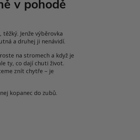
tně v pohodě
ý, těžký. Jenže výběrovka
tná a druhej ji nenávidí.
 roste na stromech a když je
e ty, co dají chuti život.
hceme znít chytře – je
ádnej kopanec do zubů.