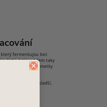
acování
 který fermentujou bez
ží a čistý. A tím pádem taky
á voda, ale nádech limetky
elku) bývaj naopak sladší,
ší formou acidity.