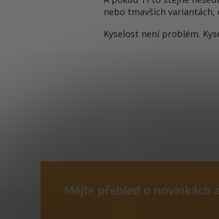
nebo tmavších variantách, d
Kyselost není problém. Ky
Mějte přehled o novinkách
Z