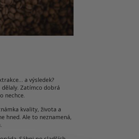
extrakce… a výsledek?
o dělaly. Zatímco dobrá
do nechce.
známka kvality, života a
edne hned. Ale to neznamená,
.
monáda. Sáhni po sladších