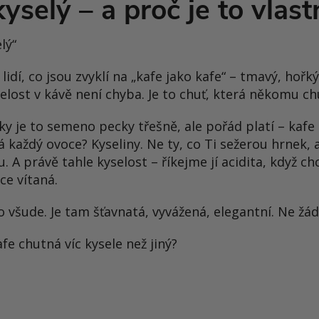
kyselý – a proč je to vlas
lý“
lidí, co jsou zvyklí na „kafe jako kafe“ – tmavý, hořk
elost v kávě není chyba. Je to chuť, která někomu chu
cky je to semeno pecky třešně, ale pořád platí – kafe
á každý ovoce? Kyseliny. Ne ty, co Ti sežerou hrnek, al
u. A právě tahle kyselost – říkejme jí acidita, když c
ce vítaná.
o všude. Je tam šťavnatá, vyvážená, elegantní. Ne ž
fe chutná víc kysele než jiný?