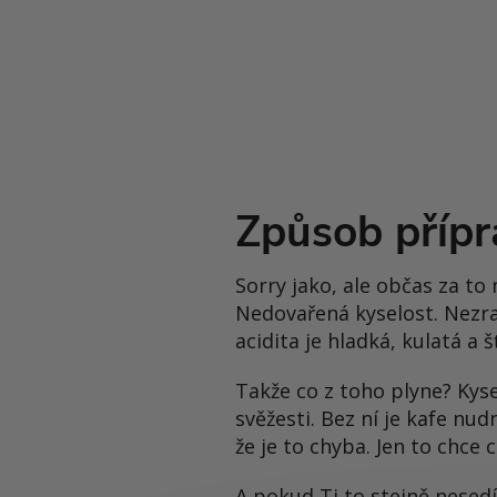
Způsob přípr
Sorry jako, ale občas za to
Nedovařená kyselost. Nezral
acidita je hladká, kulatá a š
Takže co z toho plyne? Kysel
svěžesti. Bez ní je kafe nu
že je to chyba. Jen to chce c
A pokud Ti to stejně nesedí