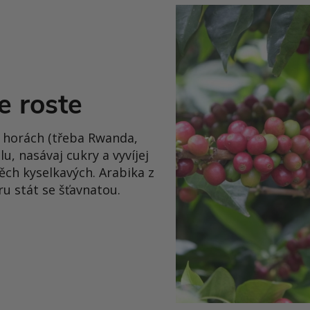
e roste
v horách (třeba Rwanda,
u, nasávaj cukry a vyvíjej
ěch kyselkavých. Arabika z
u stát se šťavnatou.