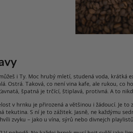
avy
 můžeš i Ty. Moc hrubý mletí, studená voda, krátká 
á. Ostrá. Taková, co není vina kafe, ale rukou, co h
ťavnatá, špatná je trčící, štiplavá, protivná. A to nik
ost v hrnku je přirozená a většinou i žádoucí. Je to 
dná tekutina. S ní je to zážitek. Jasně, ne každýmu s
hvíli zvyku – jako u vína, sýrů nebo divnejch playlistů
? V pohodě. Ne každej hrnek musí bejt svěží jako li