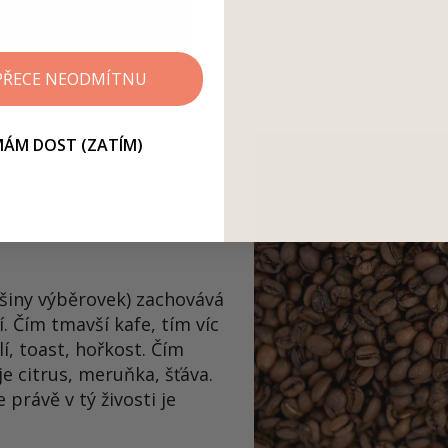
 PŘECE NEODMÍTNU
 MÁM DOST (ZATÍM)
ětšiny výběrovek) zachovává
í. Čím tmavší kafe, tím víc
í, toast, hořkost. Čím
aje citrus, meruňka, šťáva.
 právě v tý živosti je