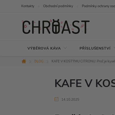
Přejít
Kontakty
Obchodní podmínky
Podmínky ochrany oso
na
obsah
VÝBĚROVÁ KÁVA
PŘÍSLUŠENSTVÍ
BLOG
KAFE V KOSTÝMU CITRONU: Proč je kyse
Domů
KAFE V KOS
14.10.2025