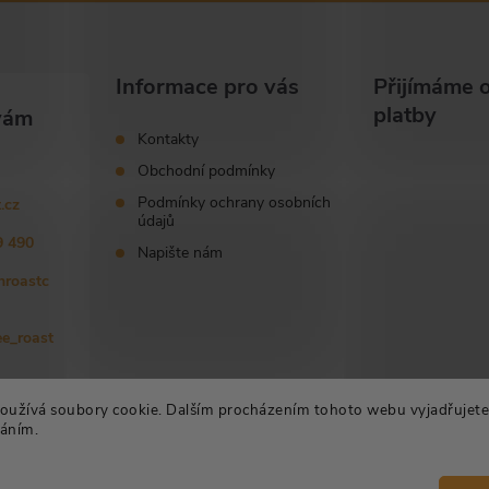
Informace pro vás
Přijímáme o
platby
Kontakty
Obchodní podmínky
Podmínky ochrany osobních
.cz
údajů
9 490
Napište nám
chroastc
ee_roast
oužívá soubory cookie. Dalším procházením tohoto webu vyjadřujete
váním.