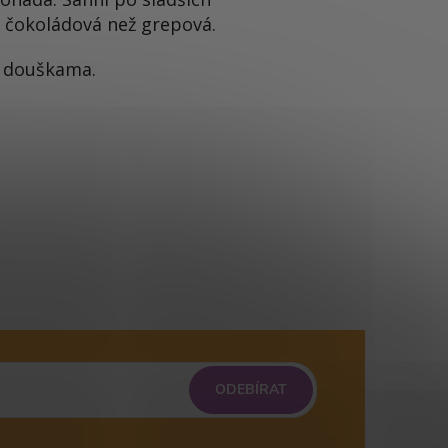
c čokoládová než grepová.
a douškama.
ODEBÍRAT