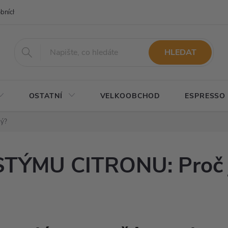
bních údajů
Napište nám
HLEDAT
OSTATNÍ
VELKOOBCHOD
ESPRESSO
lý?
TÝMU CITRONU: Proč j