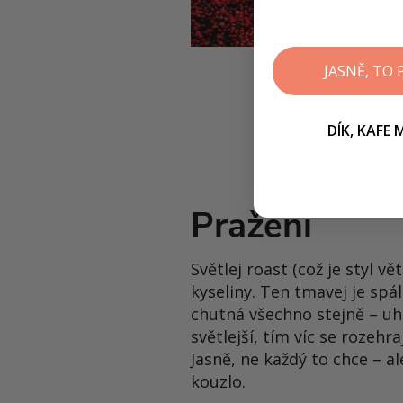
JASNĚ, TO
DÍK, KAFE
Pražení
Světlej roast (což je styl v
kyseliny. Ten tmavej je spál
chutná všechno stejně – uhl
světlejší, tím víc se rozehr
Jasně, ne každý to chce – ale
kouzlo.