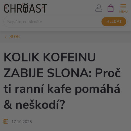
Přejít
NÁKUPNÍ
KOŠÍK
na
obsah
HLEDAT
BLOG
KOLIK KOFEINU
ZABIJE SLONA: Proč
ti ranní kafe pomáhá
& neškodí?
17.10.2025