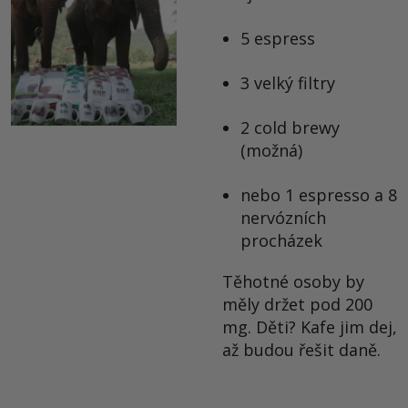
5 espress
3 velký filtry
2 cold brewy
(možná)
nebo 1 espresso a 8
nervózních
procházek
Těhotné osoby by
měly držet pod 200
mg. Děti? Kafe jim dej,
až budou řešit daně.