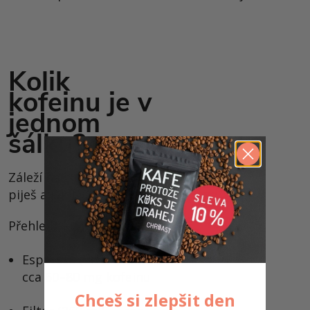
Kolik
kofeinu je v
jednom
šálku?
Záleží na tom, co
piješ a jak to připravíš.
Přehledně:
Espresso (30 ml) →
cca 60–80 mg kofeinu
Chceš si zlepšit den