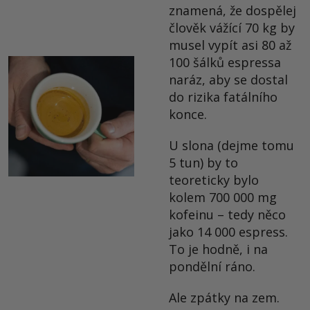
znamená, že dospělej
člověk vážící 70 kg by
musel vypít asi 80 až
100 šálků espressa
naráz, aby se dostal
do rizika fatálního
konce.
U slona (dejme tomu
5 tun) by to
teoreticky bylo
kolem 700 000 mg
kofeinu – tedy něco
jako 14 000 espress.
To je hodně, i na
pondělní ráno.
Ale zpátky na zem.