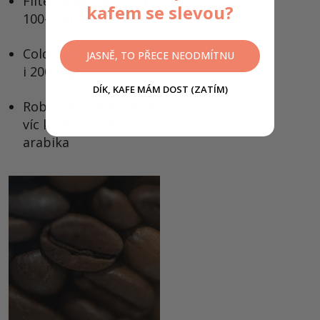
Filter (250 ml) → cca
kafem se slevou?
100–150 mg
Cold brew (250 ml) →
JASNĚ, TO PŘECE NEODMÍTNU
i 200 mg
DÍK, KAFE MÁM DOST (ZATÍM)
Robusta → má cca 2×
víc kofeinu než
arabika