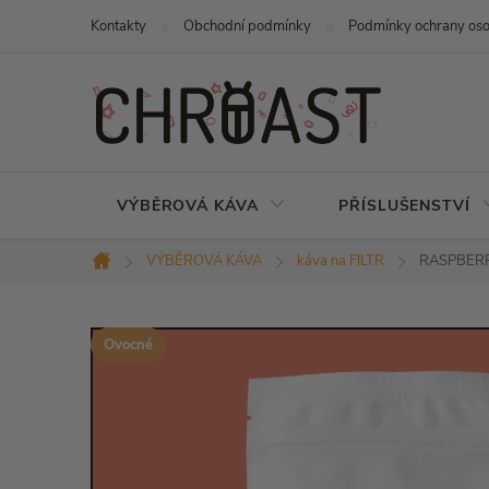
Přejít
Kontakty
Obchodní podmínky
Podmínky ochrany oso
na
obsah
VÝBĚROVÁ KÁVA
PŘÍSLUŠENSTVÍ
VÝBĚROVÁ KÁVA
káva na FILTR
RASPBERRY
Domů
Ovocné