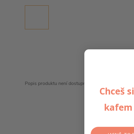
Popis produktu není dostupný
Chceš si
kafem 