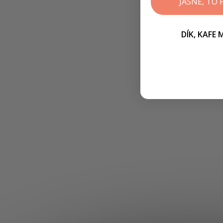
JASNĚ, TO
DÍK, KAFE