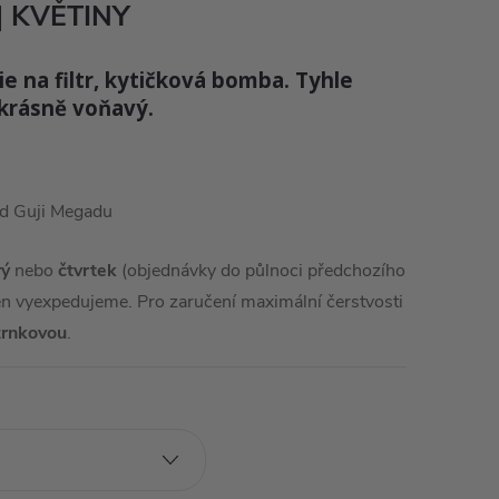
 | KVĚTINY
ie na filtr, kytičková bomba. Tyhle
a krásně voňavý.
d Guji Megadu
rý
nebo
čtvrtek
(objednávky do půlnoci předchozího
den vyexpedujeme. Pro zaručení maximální čerstvosti
zrnkovou
.