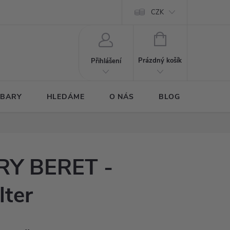
CZK
NÁKUPNÍ
KOŠÍK
Prázdný košík
Přihlášení
 BARY
HLEDÁME
O NÁS
BLOG
Y BERET -
lter