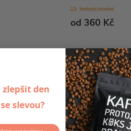
Možnosti doručení
od
360 Kč
Měrná
cena:
 zlepšit den
se slevou?