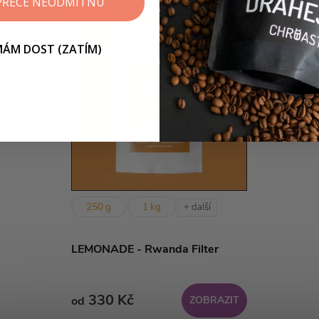
 PŘECE NEODMÍTNU
Ovocné
 MÁM DOST (ZATÍM)
250 g
1 kg
+ další
LEMONADE - Rwanda Filter
330 Kč
od
ZOBRAZIT