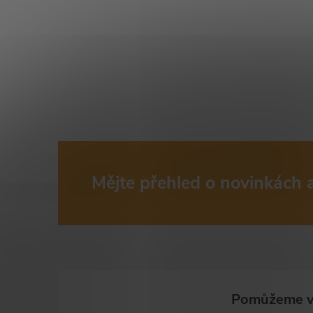
Mějte přehled o novinkách
Z
á
p
a