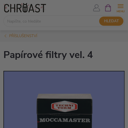
Přejít
NÁKUPNÍ
KOŠÍK
na
obsah
HLEDAT
PŘÍSLUŠENSTVÍ
Papírové filtry vel. 4