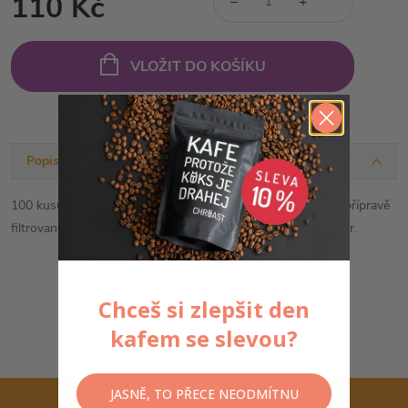
110 Kč
−
+
Měrná
cena:
VLOŽIT DO KOŠÍKU
Popis produktu
100 kusů bělených papírových filtrů, které jsou nezbytné k přípravě
filtrované kávy přes
Moccamaster
KBGT-741 a Clever Dripper.
Chceš si zlepšit den
kafem se slevou?
JASNĚ, TO PŘECE NEODMÍTNU