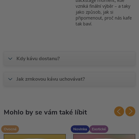
backstage moment, kde
vzniká finální výběr – a taky
jako způsob, jak si
připomenout, proč nás kafe
tak baví.
Kdy kávu dostanu?
Jak zrnkovou kávu uchovávat?
Ovocné
Novinka
Exotické