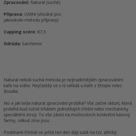
Zpracování:
Natural (suché)
Příprava:
OMNI (vhodné pro
jakoukoliv metodu přípravy)
Cupping scóre:
87,5
Odrůda:
Sarchimor
Natural neboli suchá metoda je nejtradičnějším zpracováním
kafe na světe. Nejčastěji se s ní setkáš u kafe z Etiopie nebo
Brazílie.
No a jak teda natural zpracování probíhá? Vše začne sklizní, která
probíhá buď ručně trháním jednotlivých třešní nebo mechanicky
speciálními stroji. To vše závisí na možnostech konkrétní kávový
farmy, odkud zrna jsou.
Posbírané třešně se ještě ten den dají sušit na tzv. africký