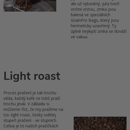
ale už vytuněný, juta tvoří
vrchní vrstvu, zrnka jsou
balená ve speciálních
GrainPro Bags, který jsou
hermeticky uzavřený. Ty
úplně nejlepší zrnka se dováží
ve vakuu.
Light roast
Proces pražení je tak trochu
věda, každý kafe se totiž praží
trochu jinak. V základu si
můžeme říct, že my pražíme na
tzv. light roast, česky světlej
stupeň pražení - ve stupních
Celsia je to našich pražičkách