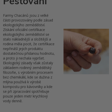
Pěstování
Farmy Chacánů jsou z velké
části provozovány podle zásad
ekologickýho zemědělství.
Získání oficiální certifikace
ekologickýho zemědělství se
stalo nákladnější a složitější a
rodina měla pocit, že certifikace
nepřináší jejich produktu
dostatečnou přidanou hodnotu,
a proto ji nechala vypršet.
Ekologický zásady však zůstaly
základem rodinný zemědělský
filozofie, s výrobním procesem
bez chemikálií, kde se dužina z
mlýna používá k výrobě
kompostu pro kávovníky a kde
se při zpracování spotřebuje
pouze jeden metr krychlový
vody denně.