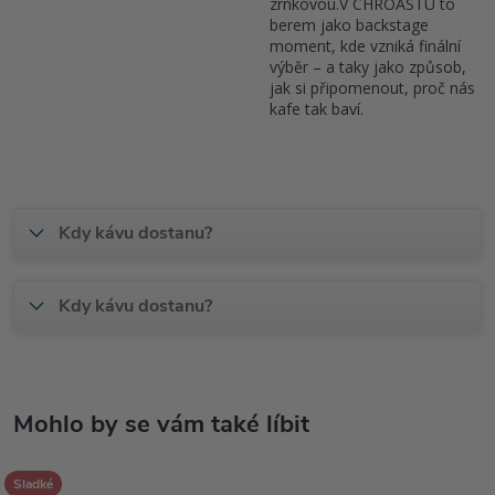
zrnkovou.V CHROASTU to
berem jako backstage
moment, kde vzniká finální
výběr – a taky jako způsob,
jak si připomenout, proč nás
kafe tak baví.
Kdy kávu dostanu?
Kdy kávu dostanu?
Sladké