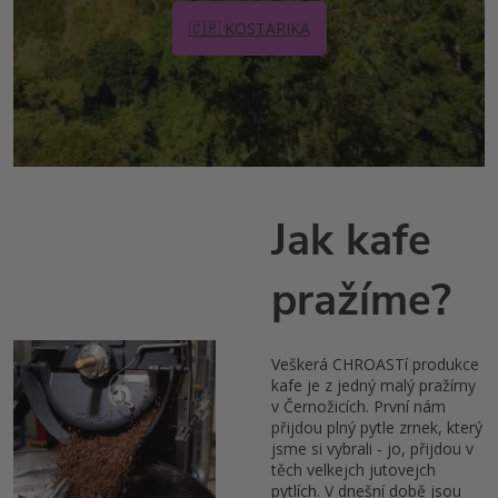
🇨🇷 KOSTARIKA
Jak kafe
pražíme?
Veškerá CHROASTí produkce
kafe je z jedný malý pražírny
v Černožicích. První nám
přijdou plný pytle zrnek, který
jsme si vybrali - jo, přijdou v
těch velkejch jutovejch
pytlích. V dnešní době jsou