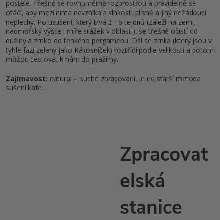
postele. Třešně se rovnoměrně rozprostřou a pravidelně se
otáčí, aby mezi nima nevznikala vlhkost, plísně a jiný nežádoucí
neplechy. Po usušení, který trvá 2 - 6 tejdnů (záleží na zemi,
nadmořský výšce i míře srážek v oblasti), se třešně očistí od
dužiny a zrnko od tenkého pergamenu. Dál se zrnka (který jsou v
tyhle fázi zelený jako Rákosníček) roztřídí podle velikosti a potom
můžou cestovat k nám do pražírny.
Zajímavost:
natural - suché zpracování, je nejstarší metoda
sušení kafe.
Zpracovat
elská
stanice