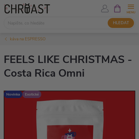
Přejít
NÁKUPNÍ
KOŠÍK
na
obsah
HLEDAT
káva na ESPRESSO
FEELS LIKE CHRISTMAS -
Costa Rica Omni
Novinka
Exotické