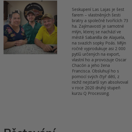
Seskupení Las Lajas je šest
farem – vlastněných šesti
bratry a společně tvořících 73
ha. Zajímavostí je samotné
mlýn, kterej se nachází ve
městě Sabanilla de Alajuela,
na svazích sopky Poás. Mlýn
ročně vyprodukuje asi 2 000
pytlů určených na export,
vlastní ho a provozuje Oscar
Chacón a jeho žena
Francisca. Obsluhují ho s
pomocí svých čtyř dětí, z
nichž nejstarší syn absolvoval
v roce 2020 druhý stupeň
kurzu Q Processing.