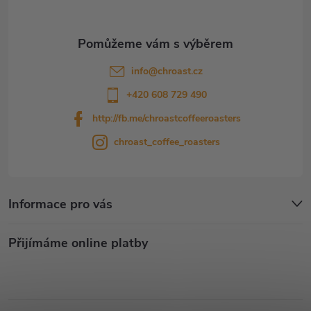
í
info
@
chroast.cz
+420 608 729 490
http://fb.me/chroastcoffeeroasters
chroast_coffee_roasters
Informace pro vás
Přijímáme online platby