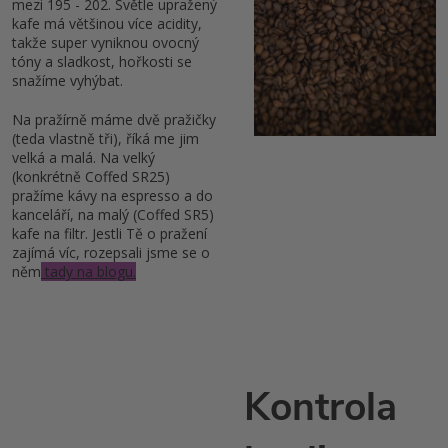
mezi 195 - 202. Světle upražený
kafe má většinou více acidity,
takže super vyniknou ovocný
tóny a sladkost, hořkosti se
snažíme vyhýbat.
Na pražírně máme dvě pražičky
(teda vlastně tři), říká me jim
velká a malá. Na velký
(konkrétně Coffed SR25)
pražíme kávy na espresso a do
kanceláří, na malý (Coffed SR5)
kafe na filtr. Jestli Tě o pražení
zajímá víc, rozepsali jsme se o
něm
tady na blogu.
Kontrola