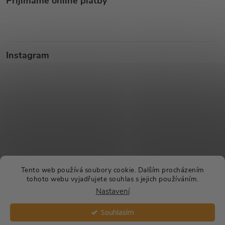
Přijímáme online platby
Instagram
Sledovat na Instagramu
Tento web používá soubory cookie. Dalším procházením
tohoto webu vyjadřujete souhlas s jejich používáním.
Nastavení
Copyright 2026
CHROAST.CZ
. Všechna práva vyhrazena.
Souhlasím
Vytvořil Shoptet