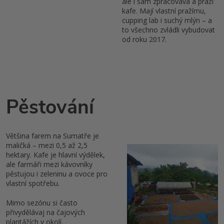
ale i sám zpracovává a praží
kafe. Mají vlastní pražírnu,
cupping lab i suchý mlýn – a
to všechno zvládli vybudovat
od roku 2017.
Pěstování
Většina farem na Sumatře je
maličká – mezi 0,5 až 2,5
hektary. Kafe je hlavní výdělek,
ale farmáři mezi kávovníky
pěstujou i zeleninu a ovoce pro
vlastní spotřebu.
Mimo sezónu si často
přivydělávaj na čajových
plantážích v okolí.