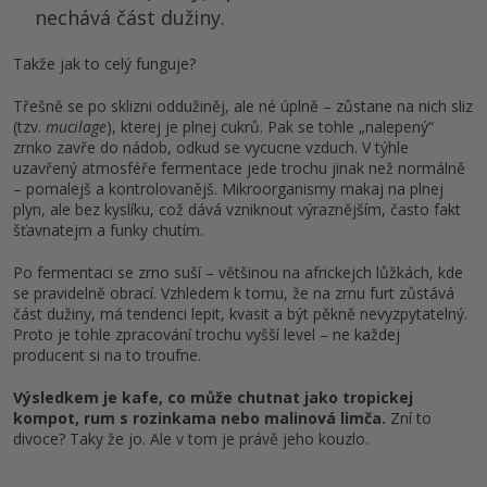
nechává část dužiny.
Takže jak to celý funguje?
Třešně se po sklizni oddužiněj, ale né úplně – zůstane na nich sliz
(tzv.
mucilage
), kterej je plnej cukrů. Pak se tohle „nalepený“
zrnko zavře do nádob, odkud se vycucne vzduch. V týhle
uzavřený atmosféře fermentace jede trochu jinak než normálně
– pomalejš a kontrolovanějš. Mikroorganismy makaj na plnej
plyn, ale bez kyslíku, což dává vzniknout výraznějším, často fakt
šťavnatejm a funky chutím.
Po fermentaci se zrno suší – většinou na africkejch lůžkách, kde
se pravidelně obrací. Vzhledem k tomu, že na zrnu furt zůstává
část dužiny, má tendenci lepit, kvasit a být pěkně nevyzpytatelný.
Proto je tohle zpracování trochu vyšší level – ne každej
producent si na to troufne.
Výsledkem je kafe, co může chutnat jako tropickej
kompot, rum s rozinkama nebo malinová limča.
Zní to
divoce? Taky že jo. Ale v tom je právě jeho kouzlo.